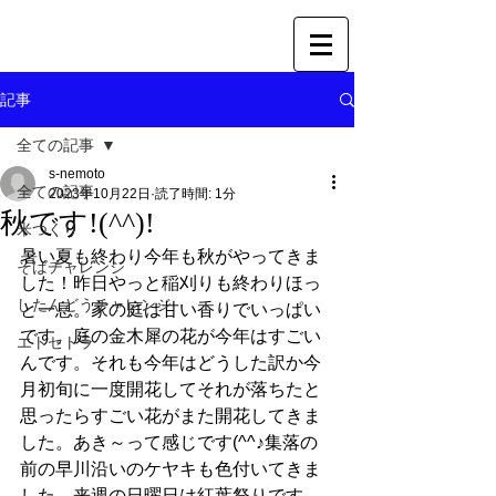
記事
全ての記事
s-nemoto
全ての記事
2023年10月22日
読了時間: 1分
秋です!(^^)!
米つくり
暑い夏も終わり今年も秋がやってきま
そばチャレンジ
した！昨日やっと稲刈りも終わりほっ
したんどうチャレンジ
と一息。家の庭は甘い香りでいっぱい
です。庭の金木犀の花が今年はすごい
エトセトラ
んです。それも今年はどうした訳か今
月初旬に一度開花してそれが落ちたと
思ったらすごい花がまた開花してきま
した。あき～って感じです(^^♪集落の
前の早川沿いのケヤキも色付いてきま
した。来週の日曜日は紅葉祭りです。